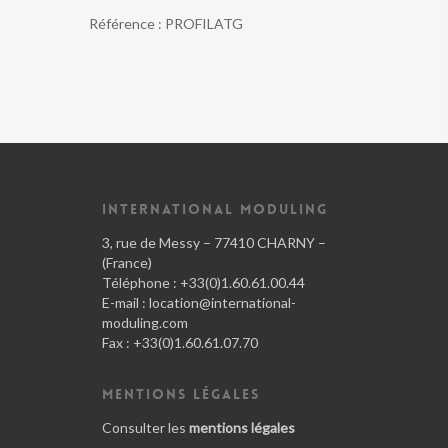
file
Référence :
PROFILATG
d'attente
-
modèle
gris,
hauteur
1,00m
INTERNATIONAL MODULING
3, rue de Messy – 77410 CHARNY –
(France)
Téléphone : +33(0)1.60.61.00.44
E-mail :
location@international-
moduling.com
Fax : +33(0)1.60.61.07.70
MENTIONS LÉGALES
Consulter les
mentions légales