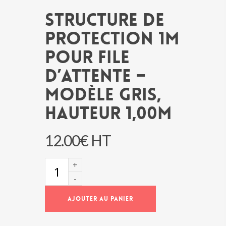
Structure de
protection 1m
pour file
d’attente –
modèle gris,
hauteur 1,00m
12.00
€
HT
quantité
de
Structure
de
AJOUTER AU PANIER
protection
1m
pour