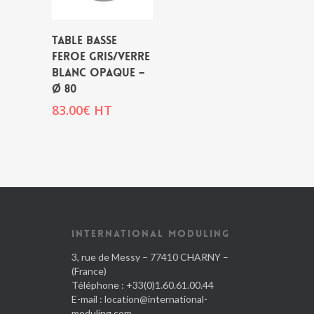
TABLE BASSE
FEROE GRIS/VERRE
BLANC OPAQUE –
Ø 80
83.00
€
HT
INTERNATIONAL MODULING
3, rue de Messy – 77410 CHARNY –
(France)
Téléphone : +33(0)1.60.61.00.44
E-mail :
location@international-
moduling.com