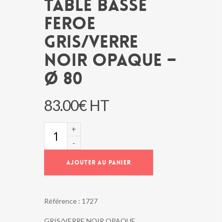
TABLE BASSE
FEROE
GRIS/VERRE
NOIR OPAQUE –
Ø 80
83.00
€
HT
quantité
de
TABLE
BASSE
AJOUTER AU PANIER
FEROE
GRIS/VERRE
NOIR
OPAQUE
Référence :
1727
-
Ø
GRIS/VERRE NOIR OPAQUE