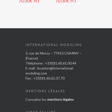
70.00
€
HT
70.00
€
HT
INTERNATIONAL MODULING
3, rue de Messy – 77410 CHARNY –
(France)
Téléphone : +33(0)1.60.61.00.44
E-mail :
location@international-
moduling.com
Fax : +33(0)1.60.61.07.70
MENTIONS LÉGALES
Consulter les
mentions légales