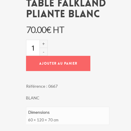
TABLE FALKLAND
PLIANTE BLANC
70.00
€
HT
quantité
de
TABLE
FALKLAND
AJOUTER AU PANIER
PLIANTE
BLANC
Référence :
0667
BLANC
Dimensions
60 × 120 × 70 cm