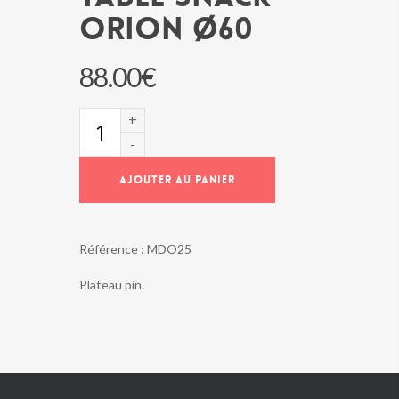
ORION Ø60
88.00
€
quantité
de
Table
snack
AJOUTER AU PANIER
ORION
Ø60
Référence :
MDO25
Plateau pin.