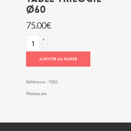
Ø60
75.00
€
quantité
de
Table
TRILOGIE
AJOUTER AU PANIER
Ø60
Référence :
7002
Plateau pin.