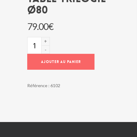
Ø80
79.00
€
quantité
de
Table
TRILOGIE
AJOUTER AU PANIER
Ø80
Référence :
6102