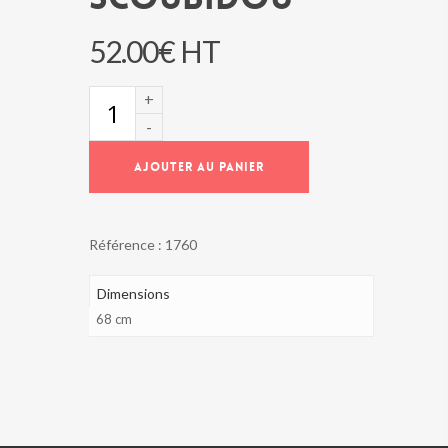
52.00
€
HT
quantité
de
Table
basse
AJOUTER AU PANIER
SCOUBIDOU
Référence :
1760
Dimensions
68 cm