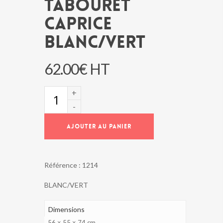
TABOURET
CAPRICE
BLANC/VERT
62.00
€
HT
quantité
de
TABOURET
CAPRICE
AJOUTER AU PANIER
BLANC/VERT
Référence :
1214
BLANC/VERT
Dimensions
56 × 55 × 74 cm