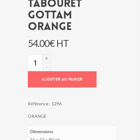
TABOURET
GOTTAM
ORANGE
54.00
€
HT
quantité
de
TABOURET
GOTTAM
AJOUTER AU PANIER
ORANGE
Référence :
1296
ORANGE
Dimensions
55 × 53 × 80 cm