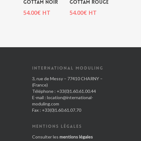
GOTTAM NOIR
GOTTAM ROUGE
54.00
€
HT
54.00
€
HT
INTERNATIONAL MODULING
3, rue de Messy – 77410 CHARNY –
(France)
Téléphone : +33(0)1.60.61.00.44
E-mail :
location@international-
moduling.com
Fax : +33(0)1.60.61.07.70
MENTIONS LÉGALES
Consulter les
mentions légales