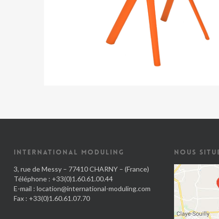
INTERNATIONAL MODULING
NOUS SITU
3, rue de Messy – 77410 CHARNY – (France)
Téléphone : +33(0)1.60.61.00.44
E-mail :
location@international-moduling.com
Fax : +33(0)1.60.61.07.70