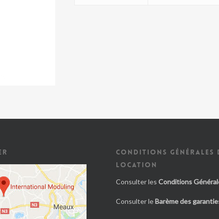
ER
CONDITIONS GÉNÉRALES 
LOCATION
Consulter les
Conditions Général
Consulter le
Barème des garanties