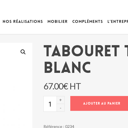
Nos réalisations
Mobilier
Compléments
L’entrep
TABOURET 
BLANC
67.00
€
HT
quantité
AJOUTER AU PANIER
de
TABOURET
TRESSES
BLANC
Référence :
0234