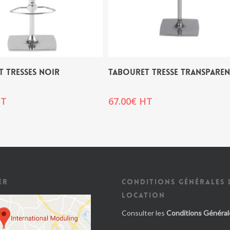
 TRESSES NOIR
TABOURET TRESSE TRANSPARE
T
67.00
€
HT
ER
CONDITIONS GÉNÉRALES 
LOCATION
Consulter les
Conditions Général