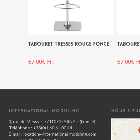
TABOURET TRESSES ROUGE FONCE
TABOURET
67.00
€
HT
67.00
€
H
INTERNATIONAL MODULING
NOUS SITU
3, rue de Messy – 77410 CHARNY – (France)
Téléphone : +33(0)1.60.61.00.44
E-mail :
location@international-moduling.com