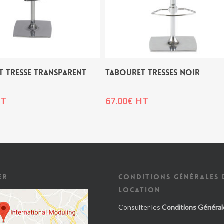
 TRESSE TRANSPARENT
TABOURET TRESSES NOIR
T
67.00
€
HT
ER
CONDITIONS GÉNÉRALES 
LOCATION
Consulter les
Conditions Général