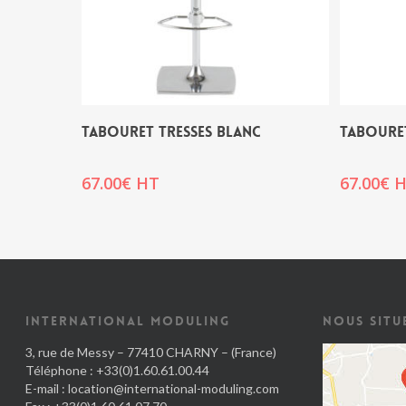
TABOURET TRESSES BLANC
TABOURET
67.00
€
HT
67.00
€
H
INTERNATIONAL MODULING
NOUS SITU
3, rue de Messy – 77410 CHARNY – (France)
Téléphone : +33(0)1.60.61.00.44
E-mail :
location@international-moduling.com