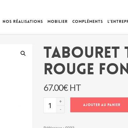
Nos réalisations
Mobilier
Compléments
L’entrep
TABOURET 
ROUGE FON
67.00
€
HT
quantité
AJOUTER AU PANIER
de
TABOURET
TRESSES
ROUGE
Référence :
0232