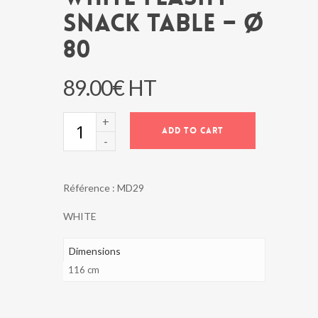
SNACK TABLE – Ø
80
89.00
€
HT
WHITE
ADD TO CART
FLASHY
SNACK
TABLE
-
Référence :
MD29
Ø
80
WHITE
quantity
Dimensions
116 cm