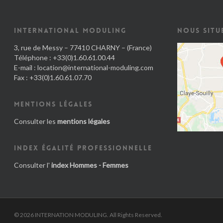
INTERNATIONAL MODULING
NOUS SITU
3, rue de Messy – 77410 CHARNY – (France)
Téléphone : +33(0)1.60.61.00.44
E-mail :
location@international-moduling.com
Fax : +33(0)1.60.61.07.70
MENTIONS LÉGALES
Consulter les
mentions légales
INDEX ÉGALITÉ PROFESSIONNELLE
Consulter l'
index Hommes - Femmes
© 2026 INTERNATION MODULING. All Rights Reserved.