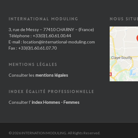
INTERNATIONAL MODULING
NOUS SITU
3, rue de Messy – 77410 CHARNY – (France)
Téléphone : +33(0)1.60.61.00.44
E-mail :
location@international-moduling.com
Fax : +33(0)1.60.61.07.70
MENTIONS LÉGALES
Consulter les
mentions légales
INDEX ÉGALITÉ PROFESSIONNELLE
Consulter l'
index Hommes - Femmes
© 2026 INTERNATION MODULING. All Rights Reserved.