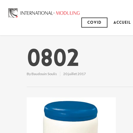
Covid
Accueil
0802
By
Baudouin Soulis
20 juillet 2017