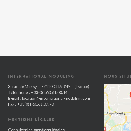
INTERNATIONAL MODULING
NOUS SITU
3, rue de Messy – 77410 CHARNY – (France)
Téléphone : +33(0)1.60.61.00.44
E-mail :
location@international-moduling.com
Fax : +33(0)1.60.61.07.70
MENTIONS LÉGALES
Consulter les
mentions légales