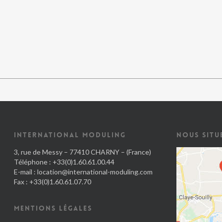
INTERNATIONAL MODULING
NOUS SITU
3, rue de Messy – 77410 CHARNY – (France)
Téléphone : +33(0)1.60.61.00.44
E-mail :
location@international-moduling.com
Fax : +33(0)1.60.61.07.70
MENTIONS LÉGALES