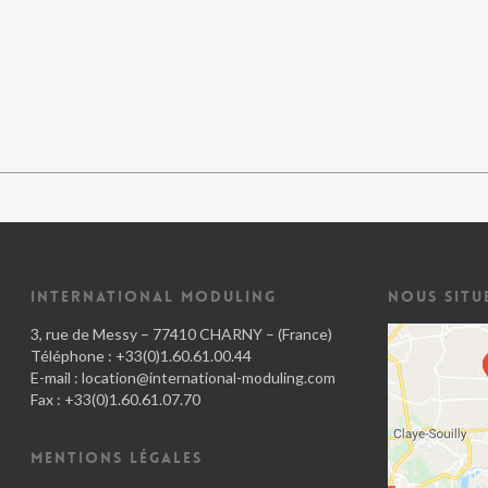
INTERNATIONAL MODULING
NOUS SITU
3, rue de Messy – 77410 CHARNY – (France)
Téléphone : +33(0)1.60.61.00.44
E-mail :
location@international-moduling.com
Fax : +33(0)1.60.61.07.70
MENTIONS LÉGALES