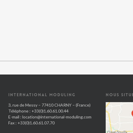
INTERNATIONAL MODULING
NOUS SITU
3, rue de Messy – 77410 CHARNY – (France)
Téléphone : +33(0)1.60.61.00.44
E-mail :
location@international-moduling.com
Fax : +33(0)1.60.61.07.70