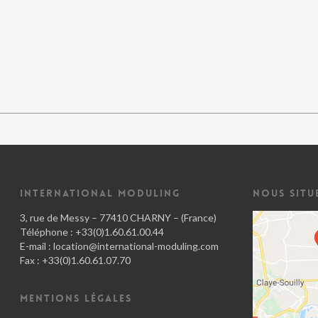
INTERNATIONAL MODULING
NOUS SITU
3, rue de Messy – 77410 CHARNY – (France)
Téléphone : +33(0)1.60.61.00.44
E-mail :
location@international-moduling.com
Fax : +33(0)1.60.61.07.70
MENTIONS LÉGALES