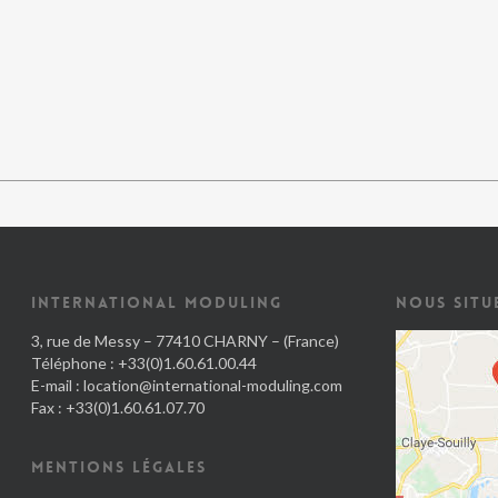
INTERNATIONAL MODULING
NOUS SITU
3, rue de Messy – 77410 CHARNY – (France)
Téléphone : +33(0)1.60.61.00.44
E-mail :
location@international-moduling.com
Fax : +33(0)1.60.61.07.70
MENTIONS LÉGALES