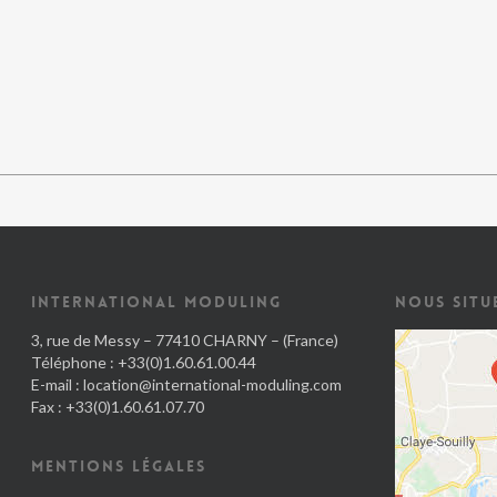
INTERNATIONAL MODULING
NOUS SITU
3, rue de Messy – 77410 CHARNY – (France)
Téléphone : +33(0)1.60.61.00.44
E-mail :
location@international-moduling.com
Fax : +33(0)1.60.61.07.70
MENTIONS LÉGALES