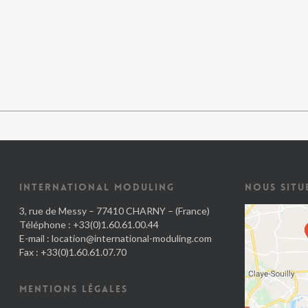
INTERNATIONAL MODULING
NOUS SITU
3, rue de Messy – 77410 CHARNY – (France)
Téléphone : +33(0)1.60.61.00.44
E-mail :
location@international-moduling.com
Fax : +33(0)1.60.61.07.70
MENTIONS LÉGALES