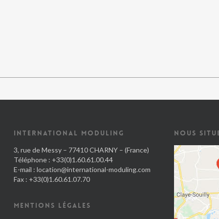
INTERNATIONAL MODULING
NOUS SITU
3, rue de Messy – 77410 CHARNY – (France)
Téléphone : +33(0)1.60.61.00.44
E-mail :
location@international-moduling.com
Fax : +33(0)1.60.61.07.70
MENTIONS LÉGALES