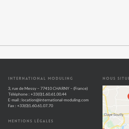
INTERNATIONAL MODULING
NOUS SITU
3, rue de Messy – 77410 CHARNY – (France)
Téléphone : +33(0)1.60.61.00.44
E-mail :
location@international-moduling.com
Fax : +33(0)1.60.61.07.70
MENTIONS LÉGALES