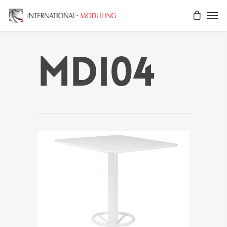
MDI04