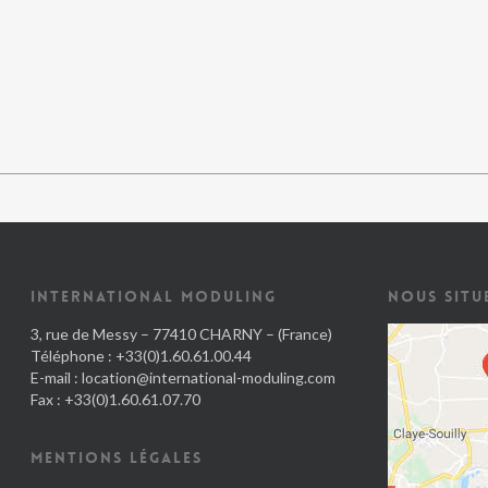
INTERNATIONAL MODULING
NOUS SITU
3, rue de Messy – 77410 CHARNY – (France)
Téléphone : +33(0)1.60.61.00.44
E-mail :
location@international-moduling.com
Fax : +33(0)1.60.61.07.70
MENTIONS LÉGALES