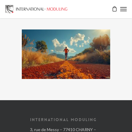
INTERNATIONAL MODULING
3, rue de Messy – 77410 CHARNY –