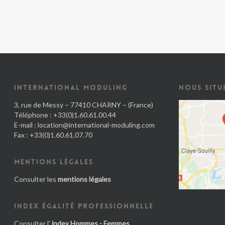
INTERNATIONAL MODULING
NOUS SITU
3, rue de Messy – 77410 CHARNY – (France)
Téléphone : +33(0)1.60.61.00.44
E-mail :
location@international-moduling.com
Fax : +33(0)1.60.61.07.70
MENTIONS LÉGALES
Consulter les
mentions légales
INDEX ÉGALITÉ PROFESSIONNELLE
Consulter l'
index Hommes - Femmes