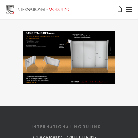
INTERNATIONAL MODULING
3, rue de Messy – 77410 CHARNY –