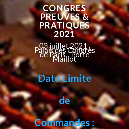
CONGRES
PREUVES &
PRATIQUES
2021
03 juillet 2021 .
Palais des Congrès
de Paris - Porte
Maillot
Date Limite
de
Commandes :