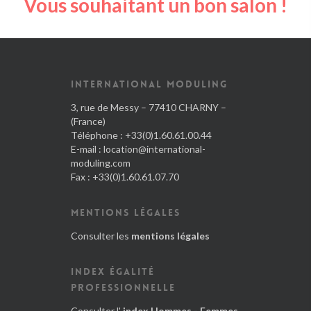
Vous souhaitant un bon salon !
INTERNATIONAL MODULING
3, rue de Messy – 77410 CHARNY –
(France)
Téléphone : +33(0)1.60.61.00.44
E-mail :
location@international-
moduling.com
Fax : +33(0)1.60.61.07.70
MENTIONS LÉGALES
Consulter les
mentions légales
INDEX ÉGALITÉ
PROFESSIONNELLE
Consulter l'
index Hommes - Femmes