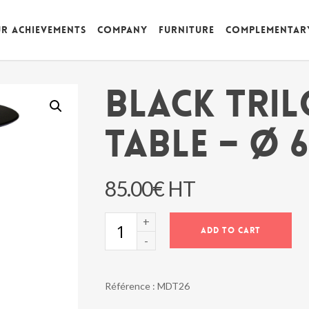
r achievements
Company
Furniture
Complementar
BLACK TRIL
TABLE – Ø 
85.00
€
HT
BLACK
ADD TO CART
TRILOGIE
SNACK
TABLE
-
Référence :
MDT26
Ø
60