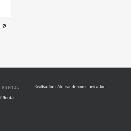
– Ø
Réalisation :
Aldorande-communication
 RENTAL
f Rental