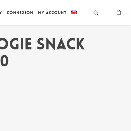
y
Connexion
My account
OGIE SNACK
60