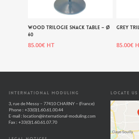
WOOD TRILOGIE SNACK TABLE – Ø
GREY TRI
60
85.00
€
HT
85.00
€
H
INTERNATIONAL MODULING
LOCATE US
3, rue de Messy – 77410 CHARNY – (France)
Phone : +33(0)1.60.61.00.44
E-mail :
location@international-moduling.com
Fax : +33(0)1.60.61.07.70
LEGAL NOTICES