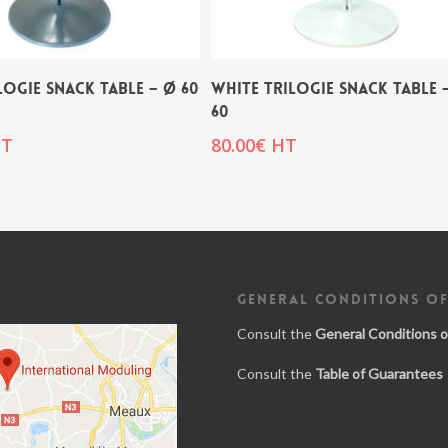
LOGIE SNACK TABLE – Ø 60
WHITE TRILOGIE SNACK TABLE 
60
T
80.00
€
HT
GENERAL CONDITIONS OF
Consult the
General Conditions o
Consult the
Table of Guarantees