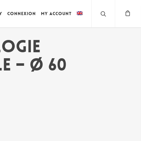
y
Connexion
My account
OGIE
E – Ø 60