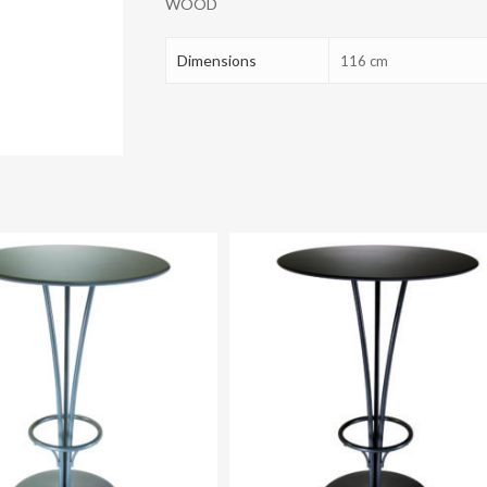
WOOD
quantity
Dimensions
116 cm