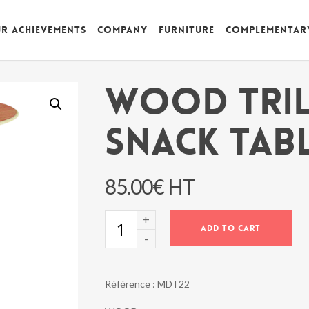
r achievements
Company
Furniture
Complementar
WOOD TRIL
SNACK TABL
85.00
€
HT
WOOD
ADD TO CART
TRILOGIE
SNACK
TABLE
-
Référence :
MDT22
Ø
60