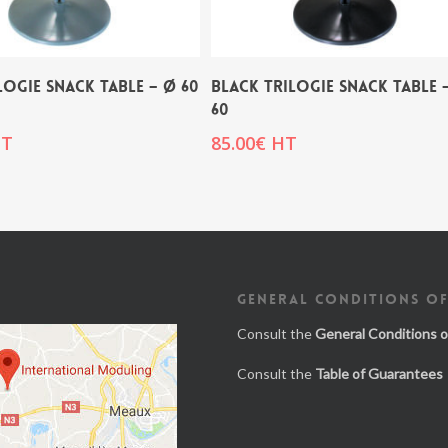
LOGIE SNACK TABLE – Ø 60
BLACK TRILOGIE SNACK TABLE 
60
T
85.00
€
HT
GENERAL CONDITIONS OF
Consult the
General Conditions o
Consult the
Table of Guarantees