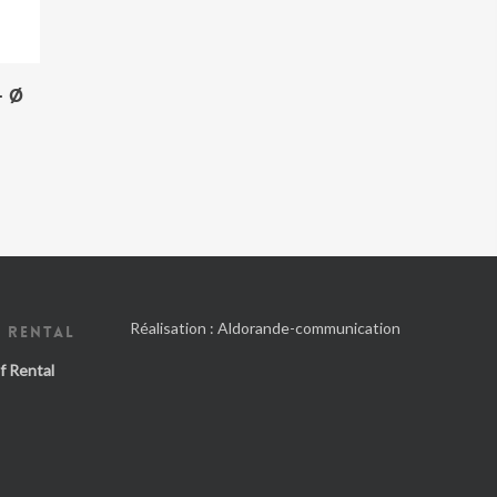
– Ø
Réalisation :
Aldorande-communication
 RENTAL
f Rental