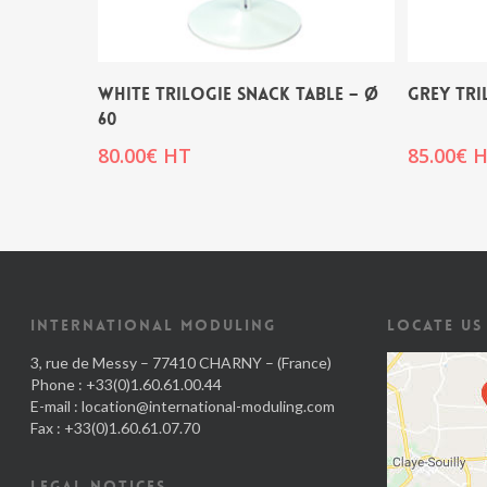
WHITE TRILOGIE SNACK TABLE – Ø
GREY TRI
60
80.00
€
HT
85.00
€
H
INTERNATIONAL MODULING
LOCATE US
3, rue de Messy – 77410 CHARNY – (France)
Phone : +33(0)1.60.61.00.44
E-mail :
location@international-moduling.com
Fax : +33(0)1.60.61.07.70
LEGAL NOTICES