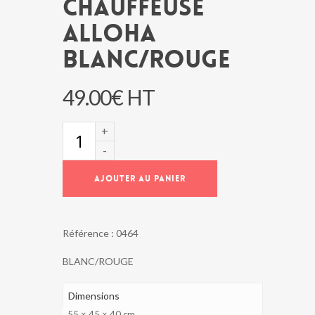
CHAUFFEUSE
ALLOHA
BLANC/ROUGE
49.00
€
HT
quantité
de
CHAUFFEUSE
ALLOHA
AJOUTER AU PANIER
BLANC/ROUGE
Référence :
0464
BLANC/ROUGE
Dimensions
55 × 45 × 40 cm