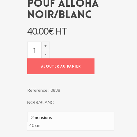
POUF ALLOHA
NOIR/BLANC
40.00
€
HT
quantité
de
POUF
ALLOHA
AJOUTER AU PANIER
NOIR/BLANC
Référence :
0838
NOIR/BLANC
Dimensions
40 cm