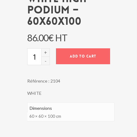
PODIUM –
60x60x100
86.00
€
HT
WHITE
ADD TO CART
HIGH
PODIUM
-
60x60x100
Référence :
2104
quantity
WHITE
Dimensions
60 × 60 × 100 cm