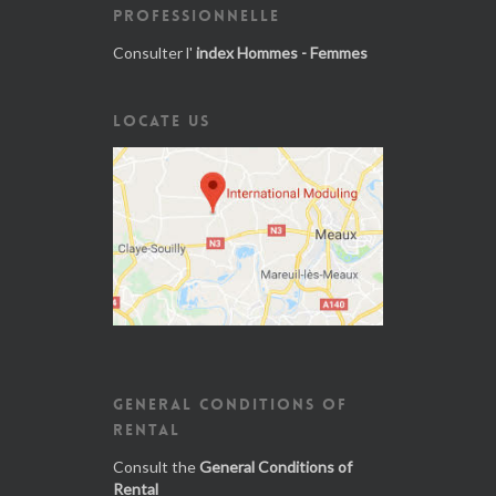
PROFESSIONNELLE
Consulter l'
index Hommes - Femmes
LOCATE US
GENERAL CONDITIONS OF
RENTAL
Consult the
General Conditions of
Rental