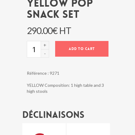
YELLOW POP
SNACK SET
290.00
€
HT
YELLOW
ADD TO CART
POP
SNACK
SET
quantity
Référence :
9271
YELLOW Composition: 1 high table and 3
high stools
Déclinaisons