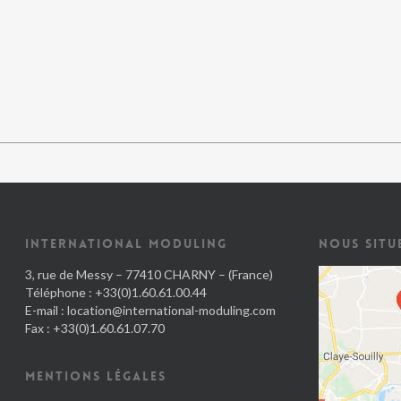
INTERNATIONAL MODULING
NOUS SITU
3, rue de Messy – 77410 CHARNY – (France)
Téléphone : +33(0)1.60.61.00.44
E-mail :
location@international-moduling.com
Fax : +33(0)1.60.61.07.70
MENTIONS LÉGALES