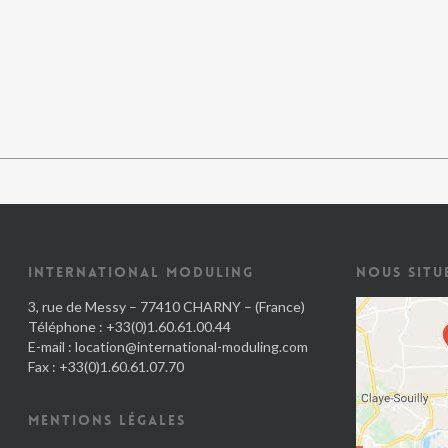
INTERNATIONAL MODULING
NOUS SITU
3, rue de Messy – 77410 CHARNY – (France)
Téléphone : +33(0)1.60.61.00.44
E-mail :
location@international-moduling.com
Fax : +33(0)1.60.61.07.70
MENTIONS LÉGALES