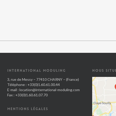
INTERNATIONAL MODULING
NOUS SITU
3, rue de Messy – 77410 CHARNY – (France)
Téléphone : +33(0)1.60.61.00.44
E-mail :
location@international-moduling.com
Fax : +33(0)1.60.61.07.70
MENTIONS LÉGALES