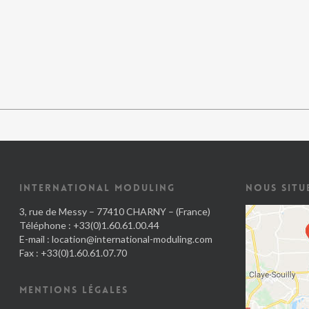
INTERNATIONAL MODULING
NOUS SITU
3, rue de Messy – 77410 CHARNY – (France)
Téléphone : +33(0)1.60.61.00.44
E-mail :
location@international-moduling.com
Fax : +33(0)1.60.61.07.70
MENTIONS LÉGALES