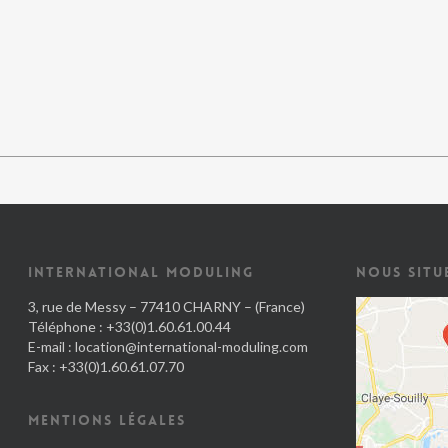
INTERNATIONAL MODULING
NOUS SITU
3, rue de Messy – 77410 CHARNY – (France)
Téléphone : +33(0)1.60.61.00.44
E-mail :
location@international-moduling.com
Fax : +33(0)1.60.61.07.70
MENTIONS LÉGALES