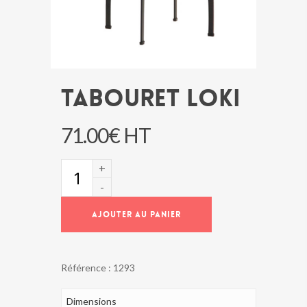
Tabouret LOKI
71.00
€
HT
quantité
de
Tabouret
LOKI
AJOUTER AU PANIER
Référence :
1293
Dimensions