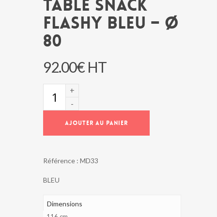
TABLE SNACK
FLASHY BLEU – Ø
80
92.00
€
HT
quantité
de
TABLE
SNACK
AJOUTER AU PANIER
FLASHY
BLEU
-
Ø
Référence :
MD33
80
BLEU
Dimensions
116 cm