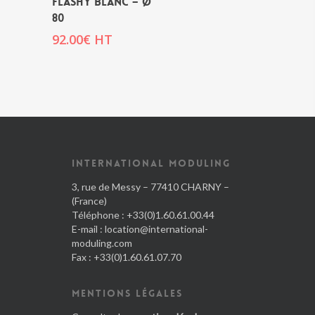
FLASHY BLANC – Ø
80
92.00
€
HT
INTERNATIONAL MODULING
3, rue de Messy – 77410 CHARNY –
(France)
Téléphone : +33(0)1.60.61.00.44
E-mail :
location@international-
moduling.com
Fax : +33(0)1.60.61.07.70
MENTIONS LÉGALES