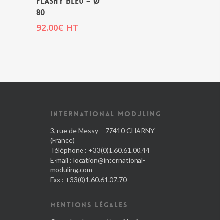
FLASHY BLEU – Ø
80
92.00
€
HT
INTERNATIONAL MODULING
3, rue de Messy – 77410 CHARNY –
(France)
Téléphone : +33(0)1.60.61.00.44
E-mail :
location@international-
moduling.com
Fax : +33(0)1.60.61.07.70
MENTIONS LÉGALES