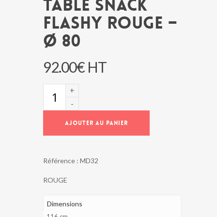
TABLE SNACK
FLASHY ROUGE –
Ø 80
92.00
€
HT
quantité
de
TABLE
SNACK
AJOUTER AU PANIER
FLASHY
ROUGE
-
Ø
Référence :
MD32
80
ROUGE
Dimensions
116 cm