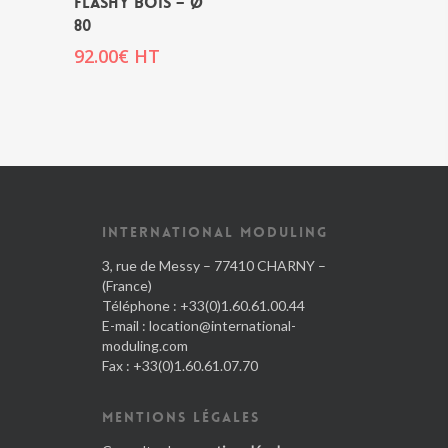
FLASHY BOIS – Ø
80
92.00
€
HT
INTERNATIONAL MODULING
3, rue de Messy – 77410 CHARNY –
(France)
Téléphone : +33(0)1.60.61.00.44
E-mail :
location@international-
moduling.com
Fax : +33(0)1.60.61.07.70
MENTIONS LÉGALES