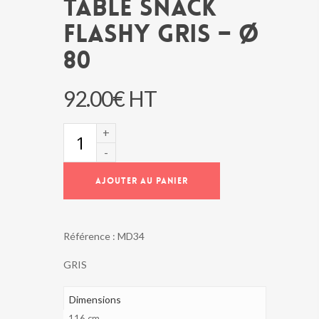
TABLE SNACK
FLASHY GRIS – Ø
80
92.00
€
HT
quantité
de
TABLE
SNACK
AJOUTER AU PANIER
FLASHY
GRIS
-
Ø
Référence :
MD34
80
GRIS
Dimensions
116 cm