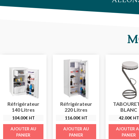
ALLON
M
Réfrigérateur
Réfrigérateur
TABOURET
140 Litres
220 Litres
BLANC
104.00
€
HT
116.00
€
HT
42.00
€
HT
AJOUTER AU
AJOUTER AU
AJOUTER 
PANIER
PANIER
PANIER