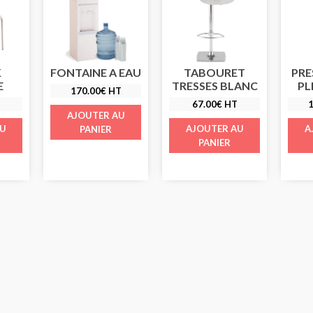
K
FONTAINE A EAU
TABOURET
PRE
E
TRESSES BLANC
PL
170.00
€
HT
67.00
€
HT
1
AJOUTER AU
AU
AJOUTER AU
A
PANIER
PANIER