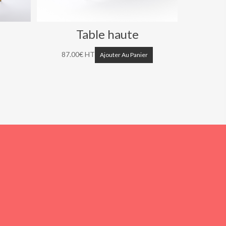
Table haute
87.00
€
HT
87.00
Ajouter Au Panier