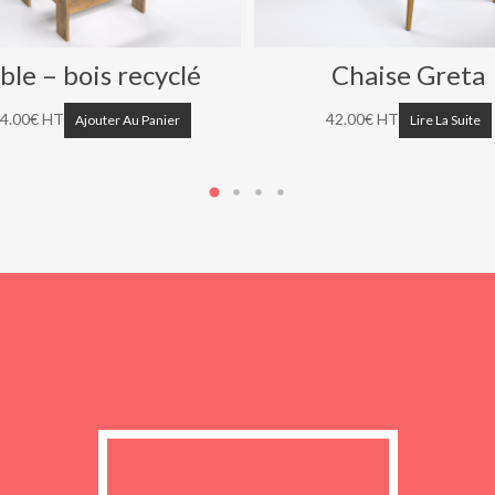
ble – bois recyclé
Chaise Greta
4.00
€
HT
42.00
€
HT
Ajouter Au Panier
Lire La Suite