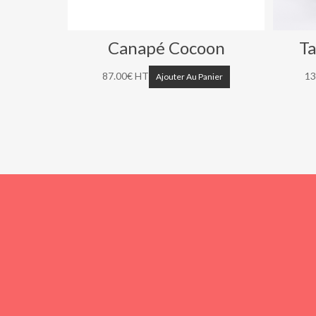
e
Canapé Cocoon
Ta
87.00
€
HT
13
anier
Ajouter Au Panier