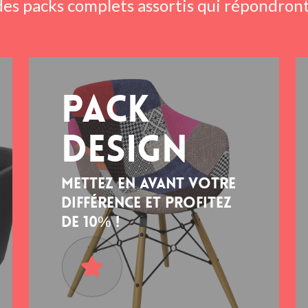
es packs complets assortis qui répondront
Pack
design
Mettez en avant votre
différence et profitez
de 10% !