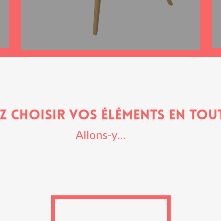
z choisir vos éléments en tout
Allons-y…